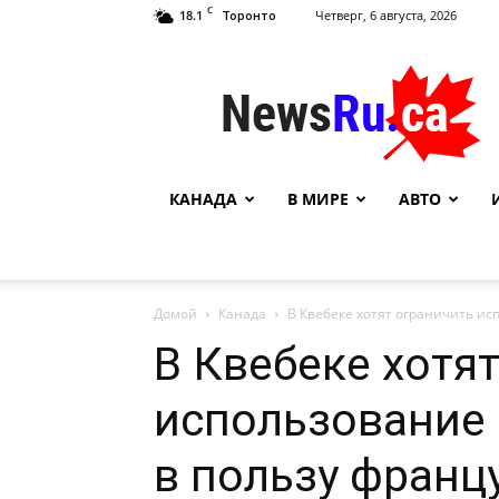
C
18.1
Четверг, 6 августа, 2026
Торонто
NewsRu.Ca
КАНАДА
В МИРЕ
АВТО
Домой
Канада
В Квебеке хотят ограничить ис
В Квебеке хотя
использование 
в пользу франц