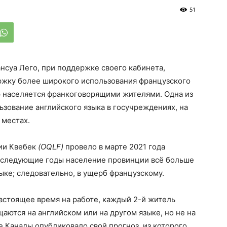
51
суа Лего, при поддержке своего кабинета,
ржку более широкого использования французского
ор населяется франкоговорящими жителями. Одна из
зование английского языка в госучреждениях, на
 местах.
ии Квебек
(OQLF)
провело в марте 2021 года
последующие годы население провинции всё больше
ыке; следовательно, в ущерб французскому.
настоящее время на работе, каждый 2-й житель
аются на английском или на другом языке, но не на
 Канады опубликовало свой прогноз, из которого