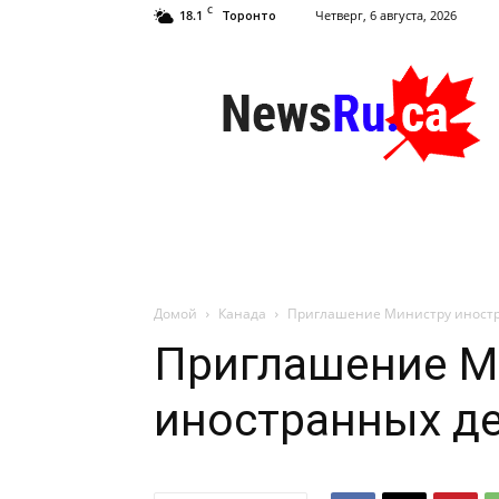
C
18.1
Четверг, 6 августа, 2026
Торонто
NewsRu.Ca
Домой
Канада
Приглашение Министру иностр
Приглашение М
иностранных д