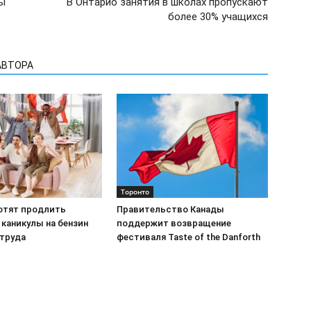
ы
В Онтарио занятия в школах пропускают
более 30% учащихся
АВТОРА
Торонто
отят продлить
Правительство Канады
каникулы на бензин
поддержит возвращение
 труда
фестиваля Taste of the Danforth