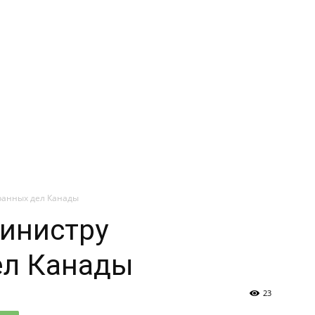
анных дел Канады
инистру
ел Канады
23