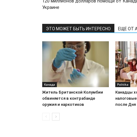
120 миллионов долларов помощи от Канад
Украине
ЭТО МОЖЕТ БЫТЬ ИНТЕРЕСНО
ЕЩЕ ОТ 
Канада
Politika
Житель Британской Колумбии
Канадцы х
обвиняется в контрабанде
налоговые 
оружия и наркотиков
после Дня