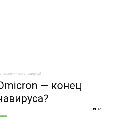
ц пандемии коронавируса?
Omicron — конец
навируса?
12