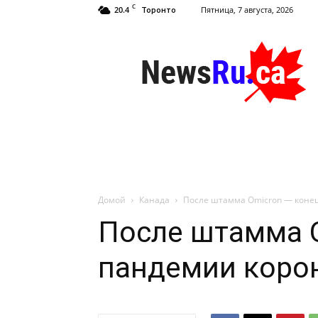
C
20.4
Пятница, 7 августа, 2026
Торонто
NewsRu.Ca
Домой
Канада
После штамма Omicron — коне
После штамма 
пандемии коро