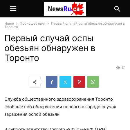
Home
Происшествия
Первый случай оспы обезьян обнаружен в
Торонто
Первый случай оспы
обезьян обнаружен в
Торонто
31
Служба общественного здравоохранения Торонто
сообщает об обнаружении первого в городе случая
заражения оспой обезьян.
В субботу агентство
Toronto Public Health (TPH)