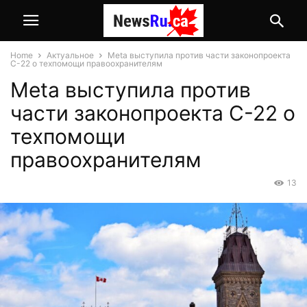
Home
Актуальное
Meta выступила против части законопроекта
C-22 о техпомощи правоохранителям
Meta выступила против
части законопроекта C-22 о
техпомощи
правоохранителям
13