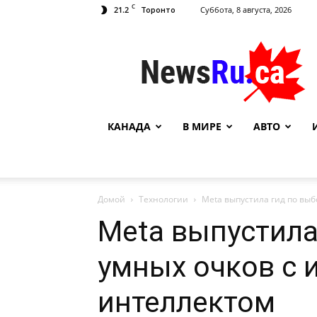
C
21.2
Суббота, 8 августа, 2026
Торонто
NewsRu.Ca
КАНАДА
В МИРЕ
АВТО
Домой
Технологии
Meta выпустила гид по вы
Meta выпустила
умных очков с 
интеллектом