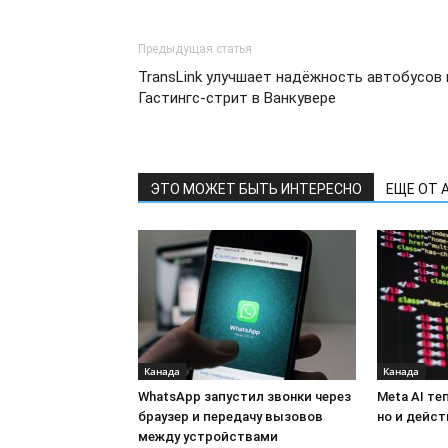
Предыдущая статья
TransLink улучшает надёжность автобусов 
Гастингс-стрит в Ванкувере
ЭТО МОЖЕТ БЫТЬ ИНТЕРЕСНО
ЕЩЕ ОТ 
Канада
Канада
WhatsApp запустил звонки через
Meta AI те
браузер и передачу вызовов
но и дейст
между устройствами