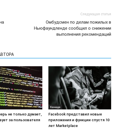
Следующая статья
на
Омбудсмен по делам пожилых в
Ньюфаундленде сообщил о снижении
выполнения рекомендаций
АВТОРА
Канада
перь не только думает,
Facebook представил новые
вует за пользователя
приложения и функции спустя 10
лет Marketplace