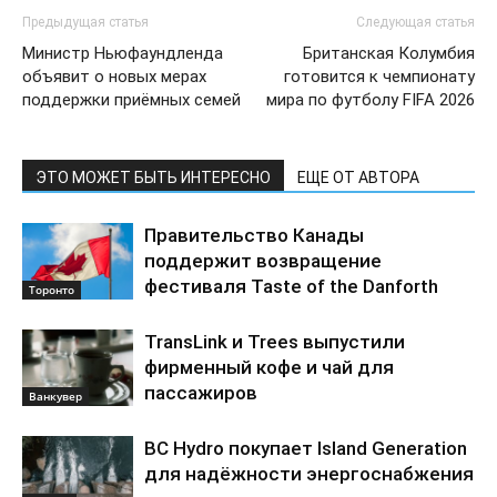
Предыдущая статья
Следующая статья
Министр Ньюфаундленда
Британская Колумбия
объявит о новых мерах
готовится к чемпионату
поддержки приёмных семей
мира по футболу FIFA 2026
ЭТО МОЖЕТ БЫТЬ ИНТЕРЕСНО
ЕЩЕ ОТ АВТОРА
Правительство Канады
поддержит возвращение
фестиваля Taste of the Danforth
Торонто
TransLink и Trees выпустили
фирменный кофе и чай для
пассажиров
Ванкувер
BC Hydro покупает Island Generation
для надёжности энергоснабжения