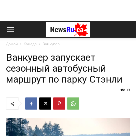
Домой
Канада
Ванкувер
Ванкувер запускает
сезонный автобусный
маршрут по парку Стэнли
13