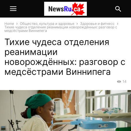
Home
Общество, культура и здоровье
Здоровье и фитнесс
Тихие чудеса отделения реанимации новорождённых: разговор с
медсёстрами Виннипега
Тихие чудеса отделения
реанимации
новорождённых: разговор с
медсёстрами Виннипега
14