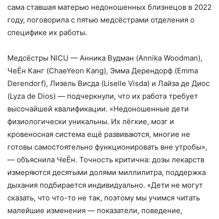
сама ставшая матерью недоношенных близнецов в 2022
году, поговорила с пятью медсёстрами отделения о
специфике их работы.
Медсёстры NICU — Анника Вудман (Annika Woodman),
ЧеЁн Канг (ChaeYeon Kang), Эмма Дерендорф (Emma
Derendorf), Лизель Висда (Liselle Visda) и Лайза де Диос
(Lyza de Dios) — подчеркнули, что их работа требует
высочайшей квалификации. «Недоношенные дети
физиологически уникальны. Их лёгкие, мозг и
кровеносная система ещё развиваются, многие не
готовы самостоятельно функционировать вне утробы»,
— объяснила ЧеЁн. Точность критична: дозы лекарств
измеряются десятыми долями миллилитра, поддержка
дыхания подбирается индивидуально. «Дети не могут
сказать, что что-то не так, поэтому мы учимся читать
малейшие изменения — показатели, поведение,