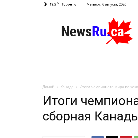
C
19.5
Четверг, 6 августа, 2026
Торонто
NewsRu.Ca
Домой
Канада
Итоги чемпионата мира по хокк
Итоги чемпиона
сборная Канады