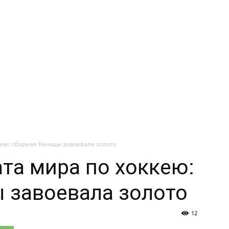
ею: сборная Канады завоевала золото
та мира по хоккею:
 завоевала золото
12