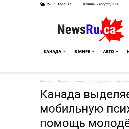
C
25.5
Пятница, 7 августа, 2026
Торонто
NewsRu.Ca
КАНАДА
В МИРЕ
АВТО
Домой
Общество, культура и здоровье
Здоров
Канада выделяе
мобильную пси
помощь молодё