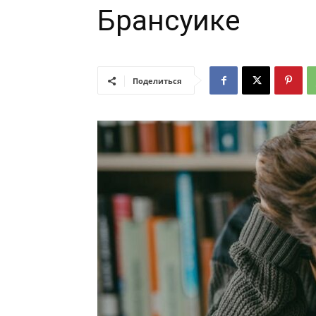
Брансуике
Поделиться