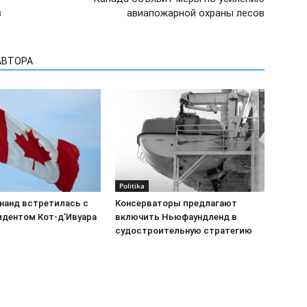
в
авиапожарной охраны лесов
АВТОРА
Politika
нанд встретилась с
Консерваторы предлагают
идентом Кот-д’Ивуара
включить Ньюфаундленд в
судостроительную стратегию