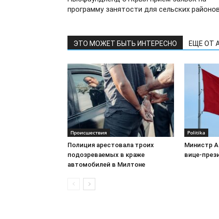
программу занятости для сельских районо
ЭТО МОЖЕТ БЫТЬ ИНТЕРЕСНО
ЕЩЕ ОТ 
Происшествия
Politika
Полиция арестовала троих
Министр А
подозреваемых в краже
вице-през
автомобилей в Милтоне