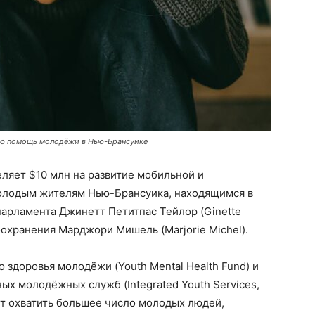
ую помощь молодёжи в Нью-Брансуике
ляет $10 млн на развитие мобильной и
олодым жителям Нью-Брансуика, находящимся в
 парламента Джинетт Петитпас Тейлор (Ginette
воохранения Марджори Мишель (Marjorie Michel).
 здоровья молодёжи (Youth Mental Health Fund) и
х молодёжных служб (Integrated Youth Services,
т охватить большее число молодых людей,