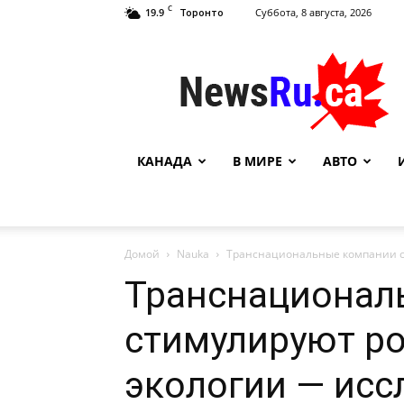
C
19.9
Суббота, 8 августа, 2026
Торонто
NewsRu.Ca
КАНАДА
В МИРЕ
АВТО
Домой
Nauka
Транснациональные компании ст
Транснационал
стимулируют ро
экологии — исс