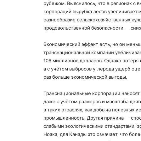
рубежом. Выяснилось, что в регионах с 
корпораций вырубка лесов увеличивается
разнообразие сельскохозяйственных кул
продовольственной безопасности — снижа
Экономический эффект есть, но он мень
транснациональной компании увеличивае
106 миллионов долларов. Однако потеря л
а с учётом выбросов углерода ущерб оце
раз больше экономической выгоды.
Транснациональные корпорации наносят 
даже с учётом размеров и масштаба деят
в таких отраслях, как добыча полезных 
промышленность. Другая причина — спос
слабыми экологическими стандартами, эф
Ноака, для Канады это означает, что бол