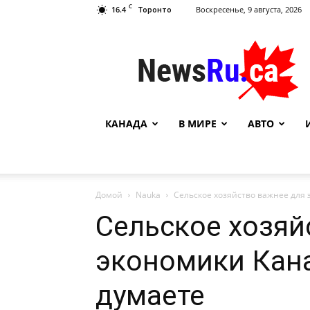
C
16.4
Воскресенье, 9 августа, 2026
Торонто
NewsRu.Ca
КАНАДА
В МИРЕ
АВТО
Домой
Nauka
Сельское хозяйство важнее для 
Сельское хозяй
экономики Кан
думаете