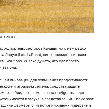
 вы думаете
х экспортных секторов Канады, но о нём редко
а Ларуш (Leta LaRush), вице-президент и глава
al Solutions. «Легко думать, что еда просто
чает она.
ающей инновации для повышения продуктивности
анадским аграриям семена, средства защиты
мер, гибридные семена рапса InVigor выводят с
стойчивости к засухе, а средства защиты помогают
анадские фермеры считаются мировыми лидерами в