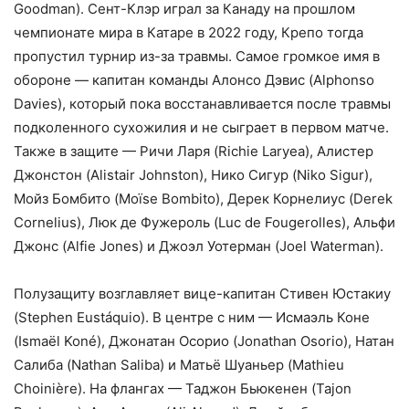
Goodman). Сент-Клэр играл за Канаду на прошлом
чемпионате мира в Катаре в 2022 году, Крепо тогда
пропустил турнир из-за травмы. Самое громкое имя в
обороне — капитан команды Алонсо Дэвис (Alphonso
Davies), который пока восстанавливается после травмы
подколенного сухожилия и не сыграет в первом матче.
Также в защите — Ричи Ларя (Richie Laryea), Алистер
Джонстон (Alistair Johnston), Нико Сигур (Niko Sigur),
Мойз Бомбито (Moïse Bombito), Дерек Корнелиус (Derek
Cornelius), Люк де Фужероль (Luc de Fougerolles), Альфи
Джонс (Alfie Jones) и Джоэл Уотерман (Joel Waterman).
Полузащиту возглавляет вице-капитан Стивен Юстакиу
(Stephen Eustáquio). В центре с ним — Исмаэль Коне
(Ismaël Koné), Джонатан Осорио (Jonathan Osorio), Натан
Салиба (Nathan Saliba) и Матьё Шуаньер (Mathieu
Choinière). На флангах — Таджон Бьюкенен (Tajon