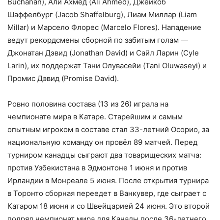
Buchanan), Али Ахмед (Ali Ahmed), Джейкоб
Шаффелбург (Jacob Shaffelburg), Лиам Миллар (Liam
Millar) и Марсело Флорес (Marcelo Flores). Нападение
ведут рекордсмены сборной по забитым голам —
Джонатан Дэвид (Jonathan David) и Сайл Ларин (Cyle
Larin), их поддержат Тани Олувасейи (Tani Oluwaseyi) и
Промис Дэвид (Promise David).
Ровно половина состава (13 из 26) играла на
чемпионате мира в Катаре. Старейшим и самым
опытным игроком в составе стал 33-летний Осорио, за
национальную команду он провёл 89 матчей. Перед
турниром канадцы сыграют два товарищеских матча:
против Узбекистана в Эдмонтоне 1 июня и против
Ирландии в Монреале 5 июня. После открытия турнира
в Торонто сборная переедет в Ванкувер, где сыграет с
Катаром 18 июня и со Швейцарией 24 июня. Это второй
подряд чемпионат мира для Канады после 36-летнего