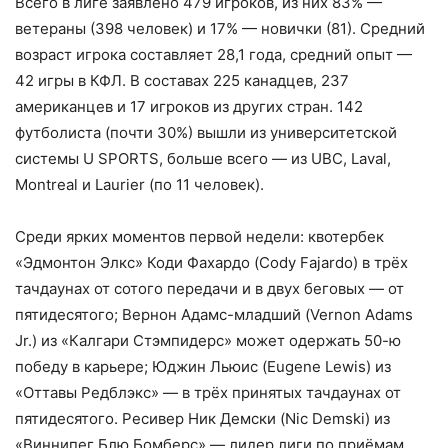
Всего в лиге заявлено 479 игроков, из них 83% —
ветераны (398 человек) и 17% — новички (81). Средний
возраст игрока составляет 28,1 года, средний опыт —
42 игры в КФЛ. В составах 225 канадцев, 237
американцев и 17 игроков из других стран. 142
футболиста (почти 30%) вышли из университетской
системы U SPORTS, больше всего — из UBC, Laval,
Montreal и Laurier (по 11 человек).
Среди ярких моментов первой недели: квотербек
«Эдмонтон Элкс» Коди Фахардо (Cody Fajardo) в трёх
тачдаунах от сотого передачи и в двух беговых — от
пятидесятого; Вернон Адамс-младший (Vernon Adams
Jr.) из «Калгари Стэмпидерс» может одержать 50-ю
победу в карьере; Юджин Льюис (Eugene Lewis) из
«Оттавы Редблэкс» — в трёх принятых тачдаунах от
пятидесятого. Ресивер Ник Демски (Nic Demski) из
«Виннипег Блю Бомберс» — лидер лиги по приёмам