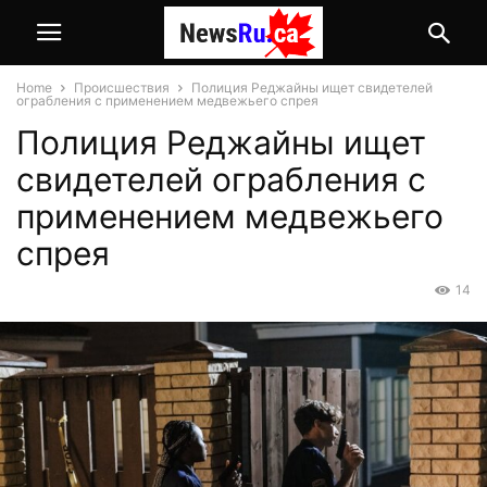
Home
Происшествия
Полиция Реджайны ищет свидетелей
ограбления с применением медвежьего спрея
Полиция Реджайны ищет
свидетелей ограбления с
применением медвежьего
спрея
14