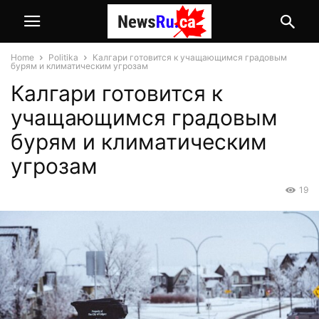
Home
Politika
Калгари готовится к учащающимся градовым
бурям и климатическим угрозам
Калгари готовится к
учащающимся градовым
бурям и климатическим
угрозам
19