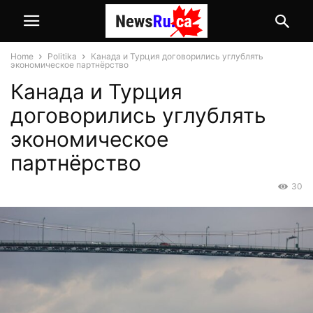
Home
Politika
Канада и Турция договорились углублять
экономическое партнёрство
Канада и Турция
договорились углублять
экономическое
партнёрство
30