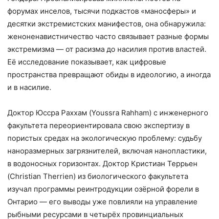
форумах инселов, тысячи подкастов «маносферы» и
десятки экстремистских манифестов, она обнаружила:
женоненавистничество часто связывает разные формы
экстремизма — от расизма до насилия против властей.
Её исследование показывает, как цифровые
пространства превращают обиды в идеологию, а иногда
и в насилие.
Доктор Юссра Раххам (Youssra Rahham) с инженерного
факультета переориентировала свою экспертизу в
пористых средах на экологическую проблему: судьбу
наноразмерных загрязнителей, включая нанопластики,
в водоносных горизонтах. Доктор Кристиан Террьен
(Christian Therrien) из биологического факультета
изучал программы реинтродукции озёрной форели в
Онтарио — его выводы уже повлияли на управление
рыбными ресурсами в четырёх провинциальных