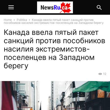
Home
Politika
Канада ввела пятый пакет санкций против
пособников насилия экстремистов-поселенцев на Западном берегу
Канада ввела пятый пакет
санкций против пособников
насилия экстремистов-
поселенцев на Западном
берегу
12