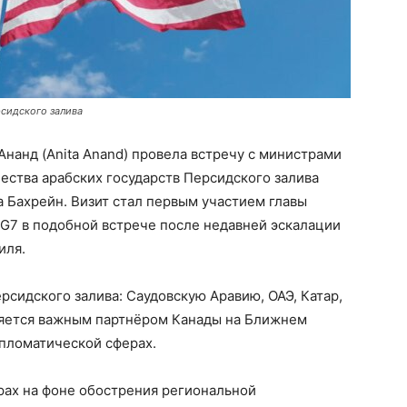
сидского залива
нанд (Anita Anand) провела встречу с министрами
ества арабских государств Персидского залива
 Бахрейн. Визит стал первым участием главы
G7 в подобной встрече после недавней эскалации
иля.
сидского залива: Саудовскую Аравию, ОАЭ, Катар,
вляется важным партнёром Канады на Ближнем
ипломатической сферах.
рах на фоне обострения региональной