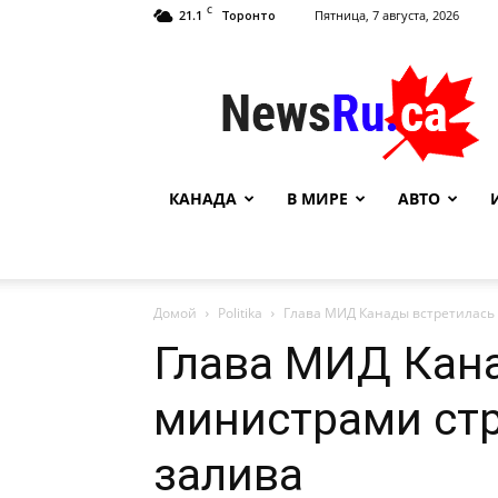
C
21.1
Пятница, 7 августа, 2026
Торонто
NewsRu.Ca
КАНАДА
В МИРЕ
АВТО
Домой
Politika
Глава МИД Канады встретилась 
Глава МИД Кана
министрами ст
залива