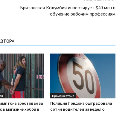
Британская Колумбия инвестирует $40 млн в
обучение рабочим профессиям
АВТОРА
ия
Происшествия
амптона арестован за
Полиция Лондона оштрафовала
 в магазине хобби в
сотни водителей за неделю