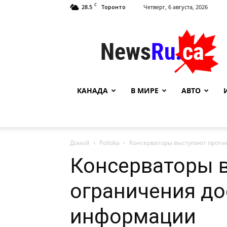
C
28.5
Четверг, 6 августа, 2026
Торонто
NewsRu.Ca
КАНАДА
В МИРЕ
АВТО
Домой
Politika
Консерваторы выступают проти
Консерваторы 
ограничения до
информации