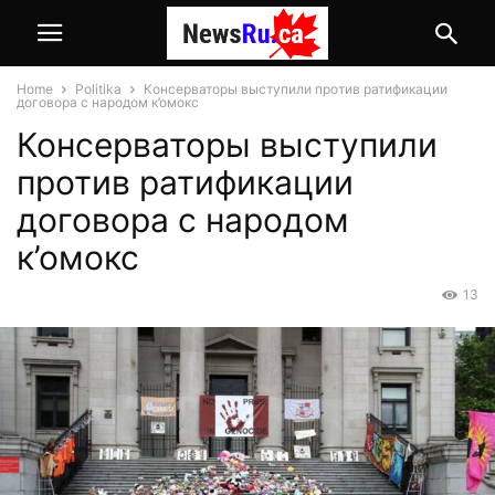
Home
Politika
Консерваторы выступили против ратификации
договора с народом к’омокс
Консерваторы выступили
против ратификации
договора с народом
к’омокс
13