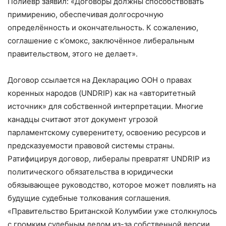
Полиевр заявил: «Договоры должны способствовать
примирению, обеспечивая долгосрочную
определённость и окончательность. К сожалению,
соглашение с к’омокс, заключённое либеральным
правительством, этого не делает».
Договор ссылается на Декларацию ООН о правах
коренных народов (UNDRIP) как на «авторитетный
источник» для собственной интерпретации. Многие
канадцы считают этот документ угрозой
парламентскому суверенитету, освоению ресурсов и
предсказуемости правовой системы страны.
Ратифицируя договор, либералы превратят UNDRIP из
политического обязательства в юридически
обязывающее руководство, которое может повлиять на
будущие судебные толкования соглашения.
«Правительство Британской Колумбии уже столкнулось
с громким судебным делом из-за собственной версии