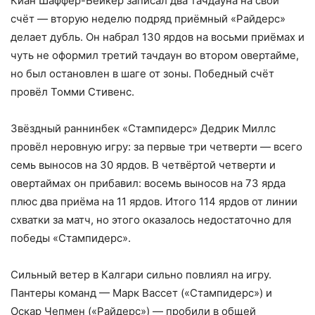
Киан Шаффер-Бейкер записал два тачдауна на свой
счёт — вторую неделю подряд приёмный «Райдерс»
делает дубль. Он набрал 130 ярдов на восьми приёмах и
чуть не оформил третий тачдаун во втором овертайме,
но был остановлен в шаге от зоны. Победный счёт
провёл Томми Стивенс.
Звёздный раннинбек «Стампидерс» Дедрик Миллс
провёл неровную игру: за первые три четверти — всего
семь выносов на 30 ярдов. В четвёртой четверти и
овертаймах он прибавил: восемь выносов на 73 ярда
плюс два приёма на 11 ярдов. Итого 114 ярдов от линии
схватки за матч, но этого оказалось недостаточно для
победы «Стампидерс».
Сильный ветер в Калгари сильно повлиял на игру.
Пантеры команд — Марк Вассет («Стампидерс») и
Оскар Чепмен («Райдерс») — пробили в общей