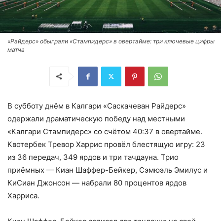
«Райдерс» обыграли «Стампидерс» в овертайме: три ключевые цифры
матча
В субботу днём в Калгари «Саскачеван Райдерс»
одержали драматическую победу над местными
«Калгари Стампидерс» со счётом 40:37 в овертайме.
Квотербек Тревор Харрис провёл блестящую игру: 23
из 36 передач, 349 ярдов и три тачдауна. Трио
приёмных — Киан Шаффер-Бейкер, Сэмюэль Эмилус и
КиСиан Джонсон — набрали 80 процентов ярдов
Харриса.