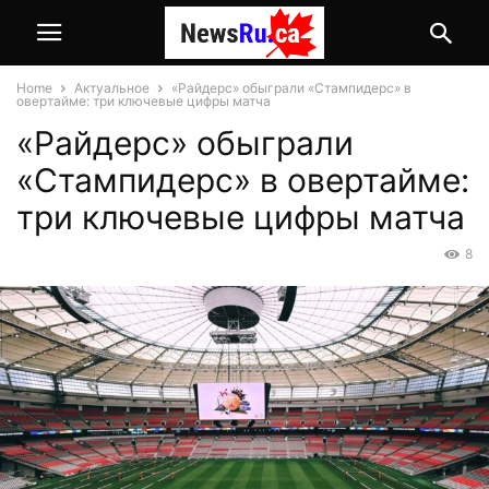
Home
Актуальное
«Райдерс» обыграли «Стампидерс» в
овертайме: три ключевые цифры матча
«Райдерс» обыграли
«Стампидерс» в овертайме:
три ключевые цифры матча
8