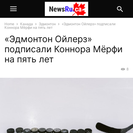
Home
Канада
Эдмонтон
«Эдмонтон Ойлерз» подписали
Коннора Мёрфи на пять лет
«Эдмонтон Ойлерз»
подписали Коннора Мёрфи
на пять лет
8