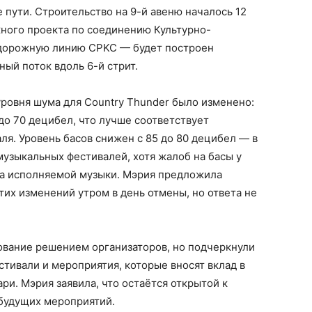
 пути. Строительство на 9-й авеню началось 12
жного проекта по соединению Культурно-
одорожную линию CPKC — будет построен
ый поток вдоль 6-й стрит.
ровня шума для Country Thunder было изменено:
до 70 децибел, что лучше соответствует
я. Уровень басов снижен с 85 до 80 децибел — в
музыкальных фестивалей, хотя жалоб на басы у
нра исполняемой музыки. Мэрия предложила
тих изменений утром в день отмены, но ответа не
ование решением организаторов, но подчеркнули
тивали и мероприятия, которые вносят вклад в
ри. Мэрия заявила, что остаётся открытой к
 будущих мероприятий.