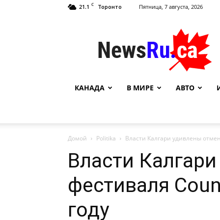
C
21.1
Пятница, 7 августа, 2026
Торонто
NewsRu.Ca
КАНАДА
В МИРЕ
АВТО
Домой
Politika
Власти Калгари удивлены отмено
Власти Калгари
фестиваля Count
году