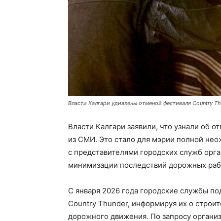
Власти Калгари удивлены отменой фестиваля Country Th
Власти Калгари заявили, что узнали об о
из СМИ. Это стало для мэрии полной не
с представителями городских служб орг
минимизации последствий дорожных рабо
С января 2026 года городские службы п
Country Thunder, информируя их о строи
дорожного движения. По запросу организ