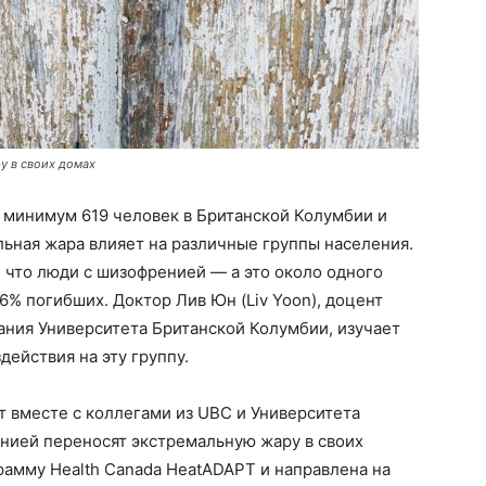
у в своих домах
к минимум 619 человек в Британской Колумбии и
льная жара влияет на различные группы населения.
 что люди с шизофренией — а это около одного
6% погибших. Доктор Лив Юн (Liv Yoon), доцент
ания Университета Британской Колумбии, изучает
ействия на эту группу.
т вместе с коллегами из UBC и Университета
енией переносят экстремальную жару в своих
рамму Health Canada HeatADAPT и направлена на