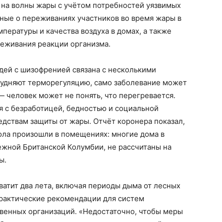
 на волны жары с учётом потребностей уязвимых
нные о переживаниях участников во время жары в
пературы и качества воздуха в домах, а также
леживания реакции организма.
дей с шизофренией связана с несколькими
удняют терморегуляцию, само заболевание может
 человек может не понять, что перегревается.
ся с безработицей, бедностью и социальной
едствам защиты от жары. Отчёт коронера показал,
ола произошли в помещениях: многие дома в
ежной Британской Колумбии, не рассчитаны на
ы.
ватит два лета, включая периоды дыма от лесных
практические рекомендации для систем
твенных организаций. «Недостаточно, чтобы меры