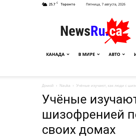
C
25.7
Пятница, 7 августа, 2026
Торонто
NewsRu.Ca
КАНАДА
В МИРЕ
АВТО
Домой
Nauka
Учёные изучают, как люди с шиз
Учёные изучают
шизофренией п
своих домах