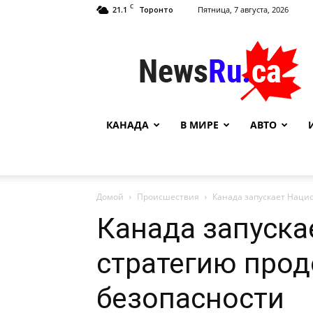
C
21.1
Пятница, 7 августа, 2026
Торонто
NewsRu.Ca
КАНАДА
В МИРЕ
АВТО
Домой
Происшествия
Канада запускает Наци
Канада запуск
стратегию про
безопасности