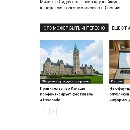
Министр Сидху возглавил крупнейшую
канадскую торговую миссию в Японию
ЭТО МОЖЕТ БЫТЬ ИНТЕРЕСНО
ЕЩЕ ОТ 
Общество, культура и здоровье
Politika
Правительство Канады
Ньюфаундл
профинансирует фестиваль
опубликов
AfroMonde
информац