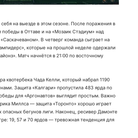
 себя на выезде в этом сезоне. После поражения в
 победы в Оттаве и на «Мозаик Стэдиум» над
«Саскачеваном». В четверг команда сыграет на
ампидерс», которые на прошлой неделе одержали
айонз». Матч начнётся в 21:00 по восточному
ра квотербека Чада Келли, который набрал 1190
унами. Защита «Калгари» пропустила 483 ярда по
 победы для «Аргонавтов» выглядит простым. Важно
дрика Миллса — защита «Торонто» хорошо играет
х опасных бегунов лиги. Наконец, ресивер Дамонте
гре: 19, 57 и 70 ярдов — тревожная тенденция для