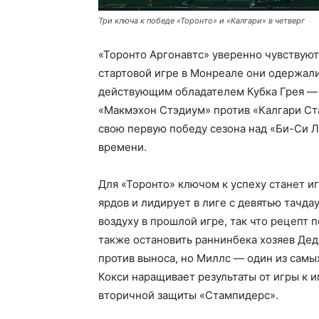
Три ключа к победе «Торонто» и «Калгари» в четверг
«Торонто Аргонавтс» уверенно чувствуют
стартовой игре в Монреале они одержали
действующим обладателем Кубка Грея — 
«Макмэхон Стэдиум» против «Калгари Ст
свою первую победу сезона над «Би-Си Л
времени.
Для «Торонто» ключом к успеху станет иг
ярдов и лидирует в лиге с девятью тачда
воздуху в прошлой игре, так что рецепт
также остановить раннинбека хозяев Де
против выноса, но Миллс — один из самы
Кокси наращивает результаты от игры к и
вторичной защиты «Стампидерс».