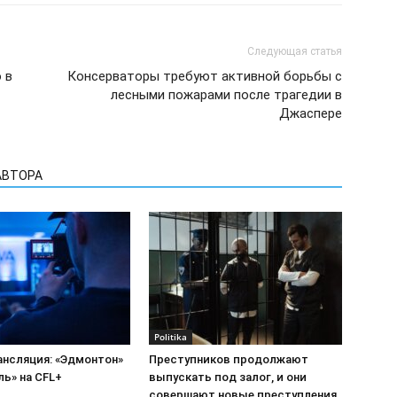
Следующая статья
 в
Консерваторы требуют активной борьбы с
лесными пожарами после трагедии в
Джаспере
АВТОРА
Politika
ансляция: «Эдмонтон»
Преступников продолжают
ь» на CFL+
выпускать под залог, и они
совершают новые преступления