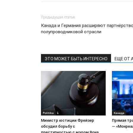
Предыдущая статья
Канада и Германия расширяют партнёрство
полупроводниковой отрасли
ЭТО МОЖЕТ БЫТЬ ИНТЕРЕСНО
ЕЩЕ ОТ 
Politika
Канада
Министр юстиции Фрейзер
Прямая тр
обсудил борьбу с
— «Монреал
преступностью с мэром Вона