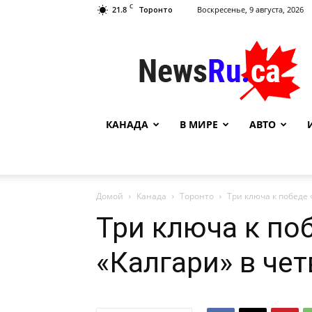
C
21.8
Воскресенье, 9 августа, 2026
Торонто
NewsRu.Ca
КАНАДА
В МИРЕ
АВТО
Домой
Канада
Торонто
Три ключа к победе 
Три ключа к по
«Калгари» в чет