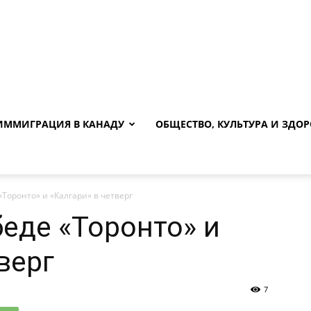
ИММИГРАЦИЯ В КАНАДУ
ОБЩЕСТВО, КУЛЬТУРА И ЗДОР
«Торонто» и «Калгари» в четверг
беде «Торонто» и
верг
7