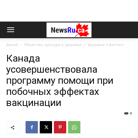
Домой
Общество, культура и здоровье
Здоровье и фитнесс
Канада
усовершенствовала
программу помощи при
побочных эффектах
вакцинации
9