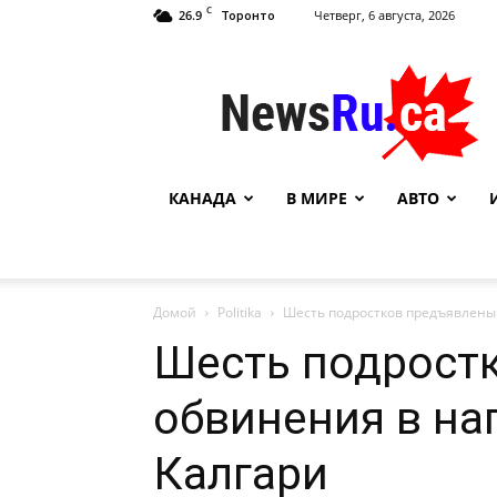
C
26.9
Четверг, 6 августа, 2026
Торонто
NewsRu.Ca
КАНАДА
В МИРЕ
АВТО
Домой
Politika
Шесть подростков предъявлены
Шесть подрост
обвинения в на
Калгари