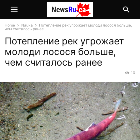
Home
Nauka
Потепление рек угрожает молоди лосося больше,
чем считалось ранее
Потепление рек угрожает
молоди лосося больше,
чем считалось ранее
10