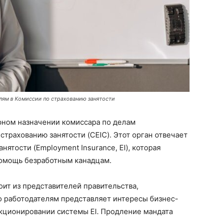
лям в Комиссии по страхованию занятости
рном назначении комиссара по делам
страхованию занятости (CEIC). Этот орган отвечает
нятости (Employment Insurance, EI), которая
омощь безработным канадцам.
оит из представителей правительства,
о работодателям представляет интересы бизнес-
кционировании системы EI. Продление мандата