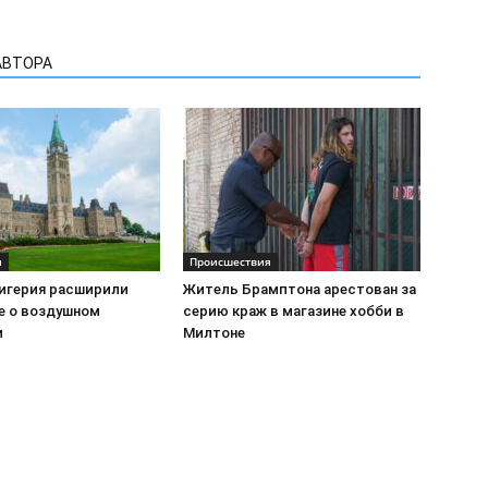
АВТОРА
я
Происшествия
Нигерия расширили
Житель Брамптона арестован за
е о воздушном
серию краж в магазине хобби в
и
Милтоне