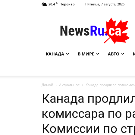
C
20.4
Пятница, 7 августа, 2026
Торонто
NewsRu.Ca
КАНАДА
В МИРЕ
АВТО
Домой
Актуальное
Канада продлила полномоч
Канада продли
комиссара по р
Комиссии по с