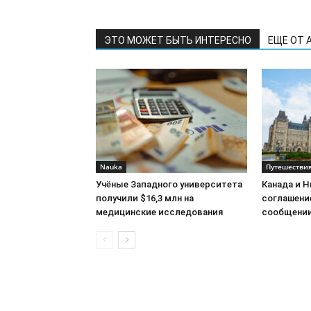
ЭТО МОЖЕТ БЫТЬ ИНТЕРЕСНО
ЕЩЕ ОТ 
Nauka
Путешестви
Учёные Западного университета
Канада и 
получили $16,3 млн на
соглашени
медицинские исследования
сообщени