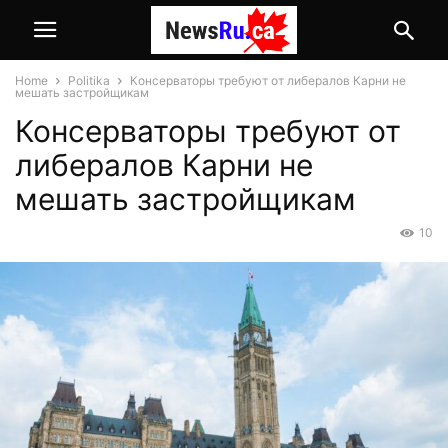
Home
Politika
Консерваторы требуют от либералов Карни не
мешать застройщикам
Консерваторы требуют от
либералов Карни не
мешать застройщикам
10