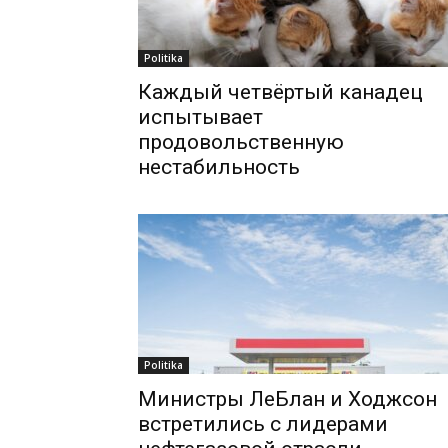
Politika
Каждый четвёртый канадец
испытывает
продовольственную
нестабильность
Politika
Министры ЛеБлан и Ходжсон
встретились с лидерами