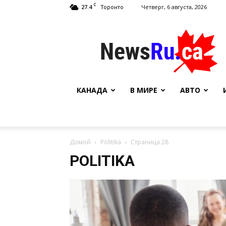
C
27.4
Четверг, 6 августа, 2026
Торонто
NewsRu.Ca
КАНАДА
В МИРЕ
АВТО
Домой
Politika
Страница 28
POLITIKA