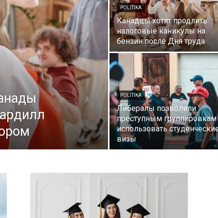
POLITIKA
Канадцы хотят продлить
налоговые каникулы на
бензин после Дня труда
Канады
POLITIKA
Либералы позволили
Кардилл
преступным группировкам
ором
использовать студенчески
визы