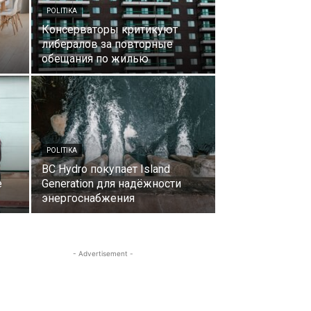
POLITIKA
Консерваторы критикуют
либералов за повторные
обещания по жилью
POLITIKA
BC Hydro покупает Island
е
Generation для надёжности
энергоснабжения
- Advertisement -