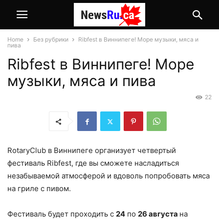
Home
Без рубрики
Ribfest в Виннипеге! Море музыки, мяса и
пива
Ribfest в Виннипеге! Море
музыки, мяса и пива
22
Rotary
Club
в Виннипеге организует четвертый
фестиваль
Ribfest
, где вы сможете насладиться
незабываемой атмосферой и вдоволь попробовать мяса
на гриле с пивом.
Фестиваль будет проходить с
24
по
26 августа
на