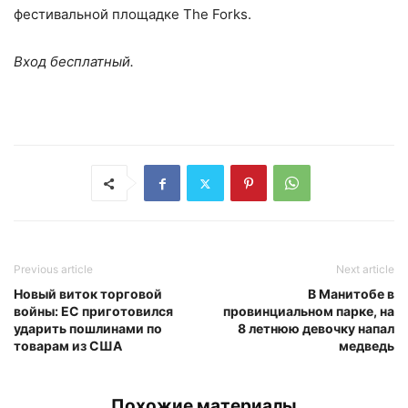
фестивальной площадке
The
Forks
.
Вход бесплатный.
Previous article
Next article
Новый виток торговой
В Манитобе в
войны: ЕС приготовился
провинциальном парке, на
ударить пошлинами по
8 летнюю девочку напал
товарам из США
медведь
Похожие материалы