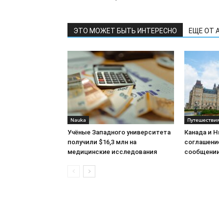
ЭТО МОЖЕТ БЫТЬ ИНТЕРЕСНО
ЕЩЕ ОТ 
Nauka
Путешестви
Учёные Западного университета
Канада и 
получили $16,3 млн на
соглашени
медицинские исследования
сообщени