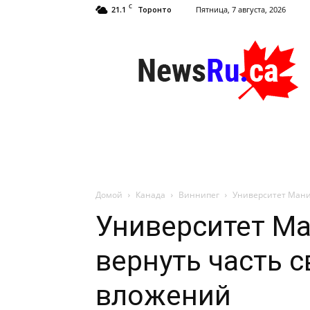
C
21.1
Пятница, 7 августа, 2026
Торонто
NewsRu.Ca
Домой
Канада
Виннипег
Университет Мани
Университет М
вернуть часть 
вложений