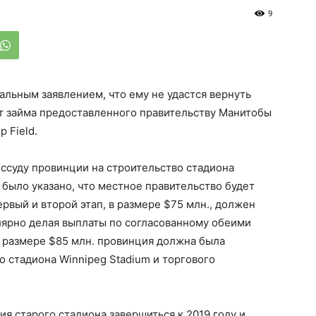
9
льным заявлением, что ему не удастся вернуть
от займа предоставленного правительству
Манитобы
up
Field
.
ссуду провинции на строительство стадиона
у было указано, что местное правительство будет
ервый и второй этап, в размере $75 млн., должен
улярно делая выплаты по согласованному обеими
в размере $85 млн. провинция должна была
го стадиона
Winnipeg
Stadium
и торгового
я старого стадиона завершиться к 2019 году и