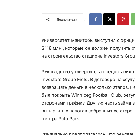
Поделиться
Университет
Манитобы
выступил с официа
$118 млн., которые он должен получить 
на строительство стадиона
Investors
Gro
Руководство университета предоставило 
Investors
Group
Field
. В договоре на ссуд
возвращать деньги в несколько этапов. П
был покрыть
Winnipeg
Football
Club
, рег
сторонами графику. Другую часть займа 
выплатить с налогов собранных со старо
центра
Polo
Park
.
Изначально предполагалось, что реноваци