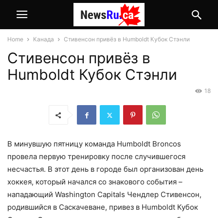
Home
Канада
Стивенсон привёз в Humboldt Кубок Стэнли
Стивенсон привёз в
Humboldt Кубок Стэнли
18
В минувшую пятницу команда Humboldt Broncos
провела первую тренировку после случившегося
несчастья. В этот день в городе был организован день
хоккея, который начался со знакового события –
нападающий
Washington Capitals
Чендлер Стивенсон,
родившийся в Саскачеване, привез в Humboldt Кубок