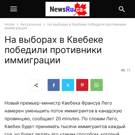
Home
Актуальное
На выборах в Квебеке победили противники
иммиграции
На выборах в Квебеке
победили противники
иммиграции
15
Новый премьер-министр Квебека Франсуа Лего
намерен уменьшить поток иммигрантов в канадскую
провинцию, сообщает 20 minutes. По словам Лего,
Квебек будет принимать тысячи иммигрантов каждый
год, но будет делать это «таким способом, который