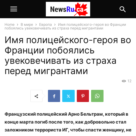
Home
В мире
Европа
Имя полицейского-героя во Франции
побоялись увековечивать из страха перед мигрантами
Имя полицейского-героя во
Франции побоялись
увековечивать из страха
перед мигрантами
12
Французский полицейский Арно Бельтрам, который в
конце марта погиб после того, как добровольно стал
заложником террориста ИГ, чтобы спасти женщину, не