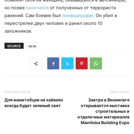
но позже
скончался
от полученных от террориста
ранений. Сам боевик был
ликвидирован
. Он убил в
перестрелке двух человек и ранил около 10
заложников.
SOURCE
vz.ru
Previous article
Next article
Для манитобцев на хайвеях
Завтра в Виннипеге
всегда будет зеленый свет
открывается выставка
строительных и
отделочных материалов
Manitoba Building Expo