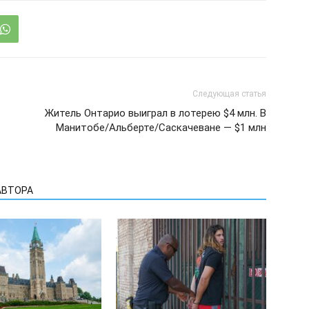
Следующая статья
Житель Онтарио выиграл в лотерею $4 млн. В
Манитобе/Альберте/Саскачеване — $1 млн
АВТОРА