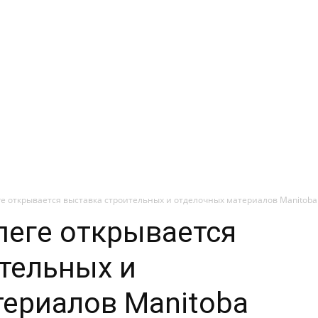
е открывается выставка строительных и отделочных материалов Manitoba B
пеге открывается
тельных и
ериалов Manitoba