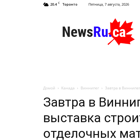
C
20.4
Пятница, 7 августа, 2026
Торонто
NewsRu.Ca
Домой
Канада
Виннипег
Завтра в Виннипег
Завтра в Винни
выставка строи
отделочных мат