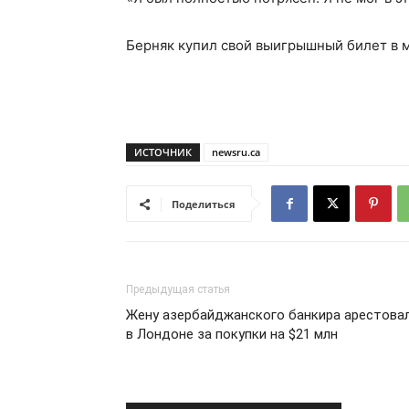
Берняк купил свой выигрышный билет в м
ИСТОЧНИК
newsru.ca
Поделиться
Предыдущая статья
Жену азербайджанского банкира арестова
в Лондоне за покупки на $21 млн