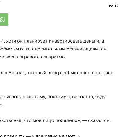
15
, хотя он планирует инвестировать деньги, а
 любимым благотворительным организациям, он
 своего игрового алгоритма.
ивен Берняк, который выиграл 1 миллион долларов
ю игровую систему, поэтому я, вероятно, буду
».
увствовал, что мое лицо побелело», — сказал он.
о поверить — и все равно не могу!»