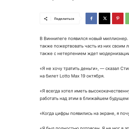
Поделиться
В Виннипеге появился новый миллионер. И
также пожертвовать часть из них своим
также с нетерпением ждет модернизации
«Я не хочу тратить деньги», — сказал Ст
на билет Lotto Max 19 октября.
«Я всегда хотел иметь высококачественну
работать над этим в ближайшем будущем
«Когда цифры появились на экране, я поч
«Я был полностью потрясен. Я не мог в эт