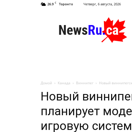
C
26.9
Четверг, 6 августа, 2026
Торонто
NewsRu.Ca
Домой
Канада
Виннипег
Новый виннипегск
Новый виннипе
планирует мод
игровую систем