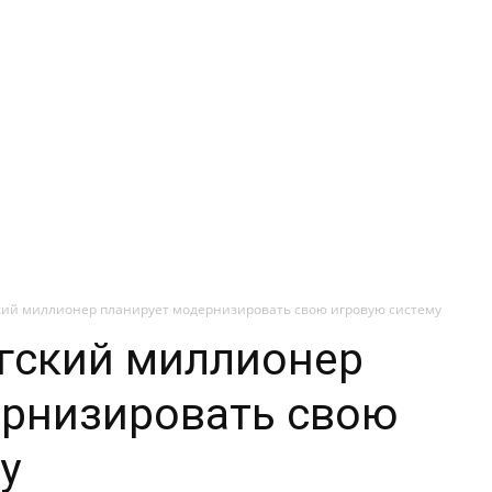
ий миллионер планирует модернизировать свою игровую систему
гский миллионер
ернизировать свою
у