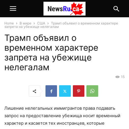
Home
В мире
США
Трамп объявил о временном характере
запрета на убежище нелегалам
Трамп объявил о
временном характере
запрета на убежище
нелегалам
15
Лишение нелегальных иммигрантов права подавать
запрос на предоставление убежища носит временный
характер и касается тех иностранцев, которые