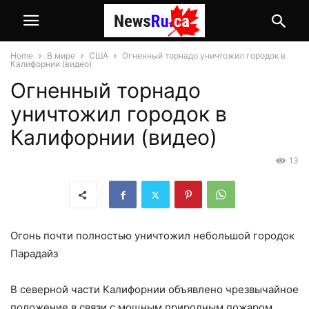
Home
В мире
США
Огненный торнадо уничтожил городок в
Калифорнии (видео)
Огненный торнадо
уничтожил городок в
Калифорнии (видео)
13
Огонь почти полностью уничтожил небольшой городок
Парадайз
В северной части Калифорнии объявлено чрезвычайное
положение в связи с мощным природным пожаром.