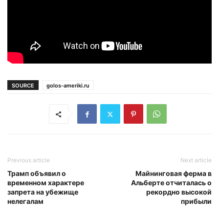
SOURCE
golos-ameriki.ru
Previous article
Next article
Трамп объявил о
Майнинговая ферма в
временном характере
Альберте отчиталась о
запрета на убежище
рекордно высокой
нелегалам
прибыли