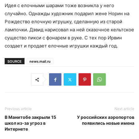
Идея с елочными шарами тоже возникла у него
случайно. Однажды художник подарил жене Норин на
Рождество елочную игрушку, сделанную из старой
лампочки. Дэвид нарисовал на ней сказочное кельтское
существо пикси с фонарем в руке. С тех пор Ирвин
создает и продает елочные игрушки каждый год.
SOURCE
news.mail.ru
Previous article
Next article
В Манитобе закрыли 15
У российских аэропортов
школ из-за угроз в
появились новые имена
Интернете