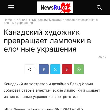
Home
Канада
Канадский художник превращает лампочки в
елочные украшения
Канадский художник
превращает лампочки в
елочные украшения
17
Канадский иллюстратор и дизайнер Дэвид Ирвин
собирает старые электрические лампочки и создает
из них елочные украшения в ретро-стиле.
https://www.instagram.com/p/BqgZPATHdVf/?