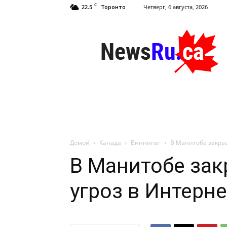
C
22.5
Четверг, 6 августа, 2026
Торонто
NewsRu.Ca
Домой
Канада
Виннипег
В Манитобе закрыл
В Манитобе зак
угроз в Интерне