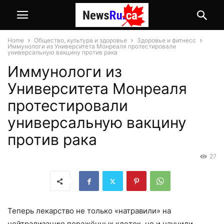
Home
Общество, культура и здоровье
Здоровье и фитнесс
Иммунологи из Университета Монреаля протестировали
универсальную вакцину против рака
Иммунологи из
Университета Монреаля
протестировали
универсальную вакцину
против рака
27
Теперь лекарство не только «натравили» на
нейтрализацию поражённых клеток, но и научили