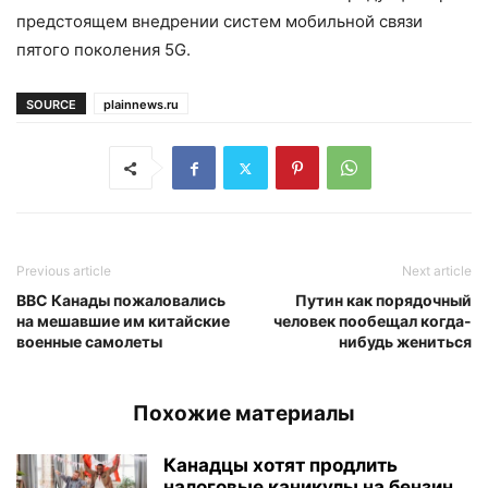
предстоящем внедрении систем мобильной связи
пятого поколения 5G.
SOURCE
plainnews.ru
Previous article
Next article
ВВС Канады пожаловались
Путин как порядочный
на мешавшие им китайские
человек пообещал когда-
военные самолеты
нибудь жениться
Похожие материалы
Канадцы хотят продлить
налоговые каникулы на бензин