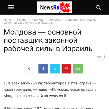
Home
В мире
Израиль
Молдова — основной поставщик
законной рабочей силы в Израиль
Молдова — основной
поставщик законной
рабочей силы в Израиль
13
15% всех законных гастарбайтеров в этой стране —
наши граждане, — пишет «Комсомольская правда в
Молдове» со ссылкой на vesty.co.il
В
Израиле
живут 167 тысяч иностранных рабочих,