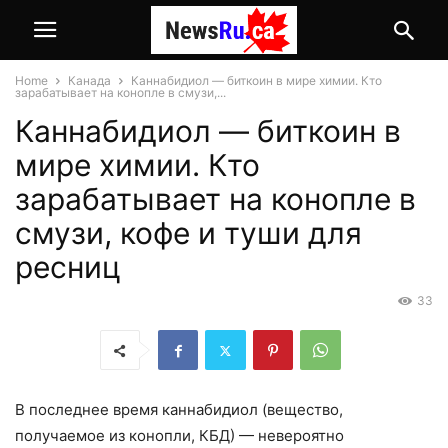
Home
Канада
Каннабидиол — биткоин в мире химии. Кто
зарабатывает на конопле в смузи,...
Каннабидиол — биткоин в
мире химии. Кто
зарабатывает на конопле в
смузи, кофе и туши для
ресниц
33
В последнее время каннабидиол (вещество,
получаемое из конопли, КБД) — невероятно