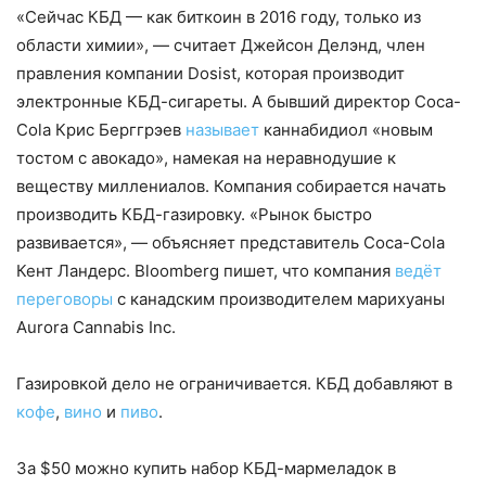
«Сейчас КБД — как биткоин в 2016 году, только из
области химии», — считает Джейсон Делэнд, член
правления компании Dosist, которая производит
электронные КБД-сигареты. А бывший директор Coca-
Cola Крис Берггрэев
называет
каннабидиол «новым
тостом с авокадо», намекая на неравнодушие к
веществу миллениалов. Компания собирается начать
производить КБД-газировку. «Рынок быстро
развивается», — объясняет представитель Coca-Cola
Кент Ландерс. Bloomberg пишет, что компания
ведёт
переговоры
с канадским производителем марихуаны
Aurora Cannabis Inc.
Газировкой дело не ограничивается. КБД добавляют в
кофе
,
вино
и
пиво
.
За $50 можно купить набор КБД-мармеладок в